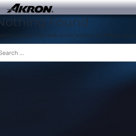
Nothing Found
t seems we can’t find what you’re looking for. Perhaps searc